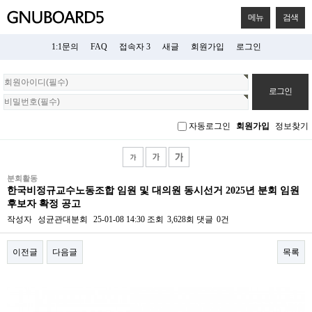
메뉴
검색
1:1문의
FAQ
접속자 3
새글
회원가입
로그인
회
원
로
그
자동로그인
회원가입
정보찾기
인
분회활동
한국비정규교수노동조합 임원 및 대의원 동시선거 2025년 분회 임원
후보자 확정 공고
작성자
성균관대분회
25-01-08 14:30
조회
3,628회
댓글
0건
이전글
다음글
목록
본문